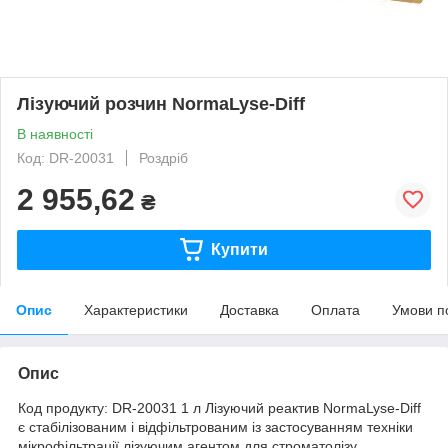
Лізуючий розчин NormaLyse-Diff
В наявності
Код: DR-20031
Роздріб
2 955,62
₴
Купити
Опис
Характеристики
Доставка
Оплата
Умови п
Опис
Код продукту: DR-20031 1 л Лізуючий реактив NormaLyse-Diff
є стабілізованим і відфільтрованим із застосуванням техніки
мікрофільтрації лізуючим агентом для строматолізу