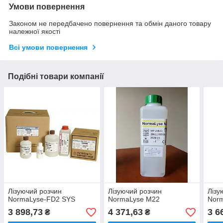
Умови повернення
Законом не передбачено повернення та обмін даного товару
належної якості
Всі умови повернення
Подібні товари компанії
Лізуючий розчин
Лізуючий розчин
Лізу
NormaLyse-FD2 SYS
NormaLyse M22
Nor
3 898,73
4 371,63
3 6
₴
₴