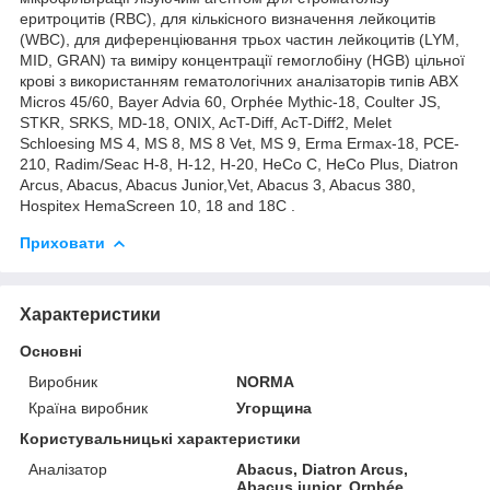
еритроцитів (RBC), для кількісного визначення лейкоцитів
(WBC), для диференціювання трьох частин лейкоцитів (LYM,
MID, GRAN) та виміру концентрації гемоглобіну (HGB) цільної
крові з використанням гематологічних аналізаторів типів ABX
Micros 45/60, Bayer Advia 60, Orphée Mythic-18, Coulter JS,
STKR, SRKS, MD-18, ONIX, AcT-Diff, AcT-Diff2, Melet
Schloesing MS 4, MS 8, MS 8 Vet, MS 9, Erma Ermax-18, PCE-
210, Radim/Seac H-8, H-12, H-20, HeCo C, HeCo Plus, Diatron
Arcus, Abacus, Abacus Junior,Vet, Abacus 3, Abacus 380,
Hospitex HemaScreen 10, 18 and 18C .
Приховати
Характеристики
Основні
Виробник
NORMA
Країна виробник
Угорщина
Користувальницькі характеристики
Аналізатор
Abacus, Diatron Arcus,
Abacus junior, Orphée