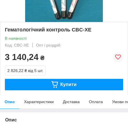
Гематологічний контроль CBC-XE
В наявності
Код: CBC-XE
Опт і роздріб
3 140,24
₴
2 826,22 ₴
від 5 шт.
Купити
Опис
Характеристики
Доставка
Оплата
Умови п
Опис