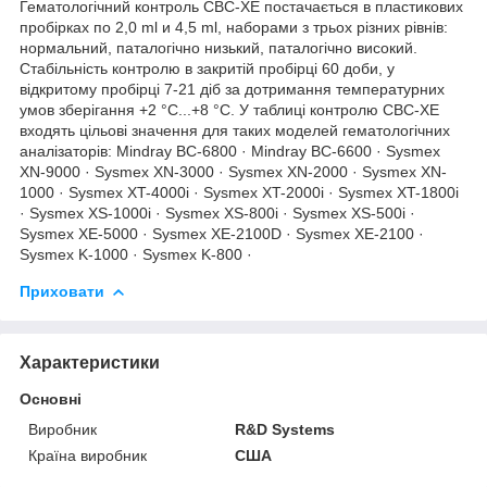
Гематологічний контроль CBC-XE постачається в пластикових
пробірках по 2,0 ml и 4,5 ml, наборами з трьох різних рівнів:
нормальний, паталогічно низький, паталогічно високий.
Стабільність контролю в закритій пробірці 60 доби, у
відкритому пробірці 7-21 діб за дотримання температурних
умов зберігання +2 °C...+8 °C. У таблиці контролю CBC-XE
входять цільові значення для таких моделей гематологічних
аналізаторів: Mindray BC-6800 · Mindray BC-6600 · Sysmex
XN-9000 · Sysmex XN-3000 · Sysmex XN-2000 · Sysmex XN-
1000 · Sysmex XT-4000i · Sysmex XT-2000i · Sysmex XT-1800i
· Sysmex XS-1000i · Sysmex XS-800i · Sysmex XS-500i ·
Sysmex XE-5000 · Sysmex XE-2100D · Sysmex XE-2100 ·
Sysmex K-1000 · Sysmex K-800 ·
Приховати
Характеристики
Основні
Виробник
R&D Systems
Країна виробник
США