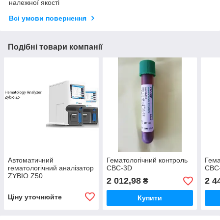
належної якості
Всі умови повернення
Подібні товари компанії
Автоматичний
Гематологічний контроль
Гема
гематологічний аналізатор
CBC-3D
CBC
ZYBIO Z50
2 012,98
2 4
₴
Ціну уточнюйте
Купити