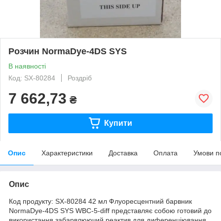
Розчин NormaDye-4DS SYS
В наявності
Код: SX-80284
Роздріб
7 662,73
₴
Купити
Опис
Характеристики
Доставка
Оплата
Умови п
Опис
Код продукту: SX-80284 42 мл Флуоресцентний барвник
NormaDye-4DS SYS WBC-5-diff представляє собою готовий до
використання забарвлюючий реактив для диференціювання