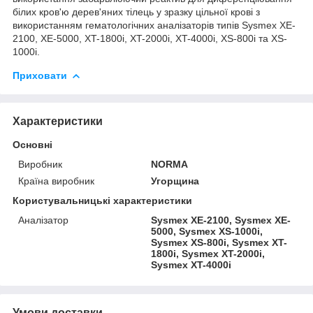
білих кров'ю дерев'яних тілець у зразку цільної крові з
використанням гематологічних аналізаторів типів Sysmex XE-
2100, XE-5000, XT-1800i, XT-2000i, XT-4000i, XS-800i та XS-
1000i.
Приховати
Характеристики
Основні
Виробник
NORMA
Країна виробник
Угорщина
Користувальницькі характеристики
Аналізатор
Sysmex XE-2100, Sysmex XE-
5000, Sysmex XS-1000i,
Sysmex XS-800i, Sysmex XT-
1800i, Sysmex XT-2000i,
Sysmex XT-4000i
Умови доставки