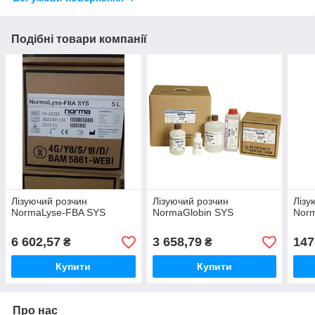
Подібні товари компанії
Лізуючий розчин
Лізуючий розчин
Лізу
NormaLyse-FBA SYS
NormaGlobin SYS
Nor
6 602,57
3 658,79
147
₴
₴
Купити
Купити
Про нас