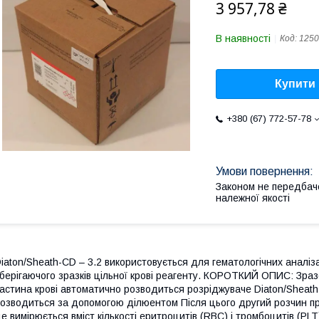
3 957,78 ₴
В наявності
Код:
1250
Купити
+380 (67) 772-57-78
Законом не передбач
належної якості
iaton/Sheath-CD – 3.2 використовується для гематологічних аналіза
берігаючого зразків цільної крові реагенту. КОРОТКИЙ ОПИС: Зразо
астина крові автоматично розводиться розріджуваче Diaton/Sheath
озводиться за допомогою ділюентом Після цього другий розчин пр
е вимірюється вміст кількості еритроцитів (RBC) і тромбоцитів (PLT