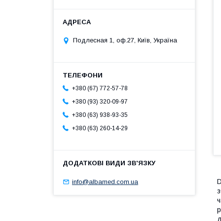
Подлесная 1, оф.27, Київ, Україна
+380 (67) 772-57-78
+380 (93) 320-09-97
+380 (63) 938-93-35
+380 (63) 260-14-29
D
info@albamed.com.ua
з
ч
р
д