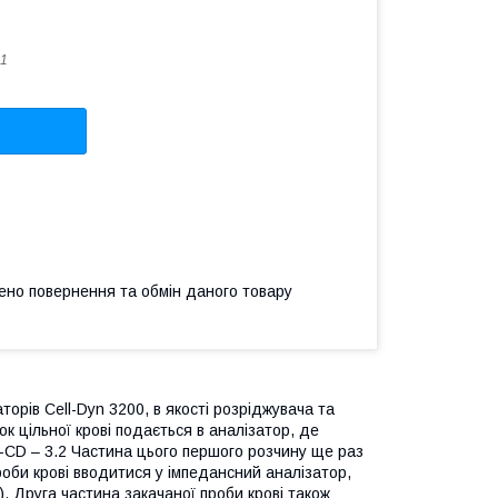
1
ено повернення та обмін даного товару
торів Cell-Dyn 3200, в якості розріджувача та
к цільної крові подається в аналізатор, де
-CD – 3.2 Частина цього першого розчину ще раз
оби крові вводитися у імпедансний аналізатор,
). Друга частина закачаної проби крові також