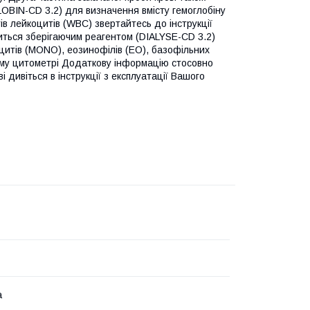
LOBIN-CD 3.2) для визначення вмісту гемоглобіну
в лейкоцитів (WBC) звертайтесь до інструкції
иться зберігаючим реагентом (DIALYSE-CD 3.2)
оцитів (MONO), еозинофілів (EO), базофільних
ному цитометрі Додаткову інформацію стосовно
і дивіться в інструкції з експлуатації Вашого
а