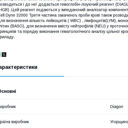
озводиться і до неї додається гемоглобін-лізуючий реагент (DIAG
HGB) .Цей реагент подаються у імпедансний аналізатор компоненті
ell Dyne 32000 Третя частина закаченоъ проби крові також розвод
ля визначення кількість лейкоцитів ( WBC) , лімфоцитів(LYM), мон
літин (BASO), для визначення вмісту нейтрофілів (NEU) у проточ
ринципів та порядку виконання гематологічного аналізу цільної кров
риладу.
арактеристики
Основні
иробник
Diagon
раїна виробник
Угорщин