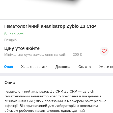
Гематологічний аналізатор Zybio Z3 CRP
В наявності
Роздріб
Ціну уточнюйте
Мінімальна сума замовлення на сайті — 200 ₴
Опис
Характеристики
Доставка
Оплата
Умови п
Опис
Гематологічний аналізатор Z3 CRP. Z3 CRP — це 3-diff
гематологічний аналізатор нового покоління в поєднанні з
визначенням CRP, який пов'язаний із маркером бактеріальної
інфекції. Він призначений для лабораторій із невеликим
об'ємом робочого навантаження, однак здатний