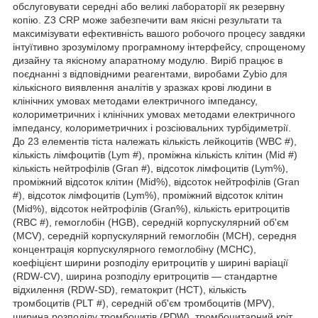
обслуговувати середні або великі лабораторії як резервну
копію. Z3 CRP може забезпечити вам якісні результати та
максимізувати ефективність вашого робочого процесу завдяки
інтуїтивно зрозумілому програмному інтерфейсу, спрощеному
дизайну та якісному апаратному модулю. Виріб працює в
поєднанні з відповідними реагентами, виробами Zybio для
кількісного виявлення аналітів у зразках крові людини в
клінічних умовах методами електричного імпедансу,
колориметричних і клінічних умовах методами електричного
імпедансу, колориметричних і розсіювальних турбідиметрії.
До 23 елементів тіста належать кількість лейкоцитів (WBC #),
кількість лімфоцитів (Lym #), проміжна кількість клітин (Mid #)
кількість нейтрофілів (Gran #), відсоток лімфоцитів (Lym%),
проміжний відсоток клітин (Mid%), відсоток нейтрофілів (Gran
#), відсоток лімфоцитів (Lym%), проміжний відсоток клітин
(Mid%), відсоток нейтрофілів (Gran%), кількість еритроцитів
(RBC #), гемоглобін (HGB), середній корпускулярний об'єм
(MCV), середній корпускулярний гемоглобін (MCH), середня
концентрація корпускулярного гемоглобіну (MCHC),
коефіцієнт ширини розподілу еритроцитів у ширині варіації
(RDW-CV), ширина розподілу еритроцитів — стандартне
відхилення (RDW-SD), гематокрит (HCT), кількість
тромбоцитів (PLT #), середній об'єм тромбоцитів (MPV),
ширина розподілу тромбоцитів (PDW), тромбоцитарний кріт