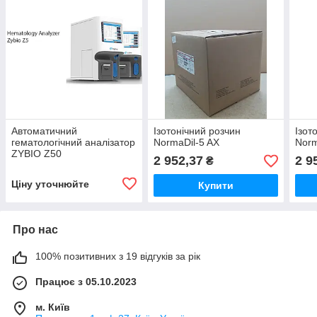
Автоматичний
Ізотонічний розчин
Ізот
гематологічний аналізатор
NormaDil-5 AX
Norm
ZYBIO Z50
2 952,37
2 9
₴
Ціну уточнюйте
Купити
Про нас
100% позитивних з 19 відгуків за рік
Працює з 05.10.2023
м. Київ