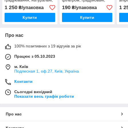
градуювання, натуральні,
фільтром, градуйовані,
апір
з фільтром, без ДНКази /
без ДНКази / РНКази,
1 250
190
1 2
₴/упаковка
₴/упаковка
РНКази, апірогенні, 1000
апірогенні, 96 шт. в
шт в пак
коробці
Купити
Купити
Про нас
100% позитивних з 19 відгуків за рік
Працює з 05.10.2023
м. Київ
Подлесная 1, оф.27, Київ, Україна
Контакти
Сьогодні вихідний
Показати весь графік роботи
Про нас