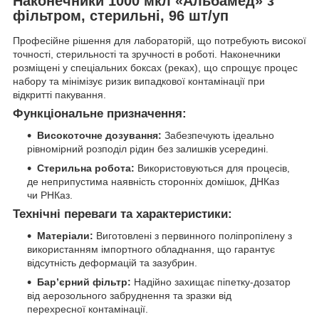
Наконечники 1000 мкл «Альбамед» з
фільтром, стерильні, 96 шт/уп
Професійне рішення для лабораторій, що потребують високої
точності, стерильності та зручності в роботі. Наконечники
розміщені у спеціальних боксах (реках), що спрощує процес
набору та мінімізує ризик випадкової контамінації при
відкритті пакування.
Функціональне призначення:
Високоточне дозування:
Забезпечують ідеально
рівномірний розподіл рідин без залишків усередині.
Стерильна робота:
Використовуються для процесів,
де неприпустима наявність сторонніх домішок, ДНКаз
чи РНКаз.
Технічні переваги та характеристики:
Матеріали:
Виготовлені з первинного поліпропілену з
використанням імпортного обладнання, що гарантує
відсутність деформацій та зазубрин.
Бар’єрний фільтр:
Надійно захищає піпетку-дозатор
від аерозольного забруднення та зразки від
перехресної контамінації.