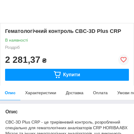
Гематологічний контроль CBC-3D Plus CRP
В наявності
Роздріб
2 281,37
₴
Купити
Опис
Характеристики
Доставка
Оплата
Умови п
Опис
CBC-3D Plus CRP - це трирівневий контроль, розроблений
спеціально для гематологічних аналізаторів CRP HORIBA ABX
Micros та інших гематологічних аналізаторів, що виконують