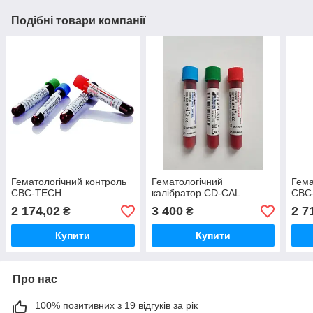
Подібні товари компанії
Гематологічний контроль
Гематологічний
Гема
CBC-TECH
калібратор CD-CAL
CBC
2 174,02
3 400
2 7
₴
₴
Купити
Купити
Про нас
100% позитивних з 19 відгуків за рік