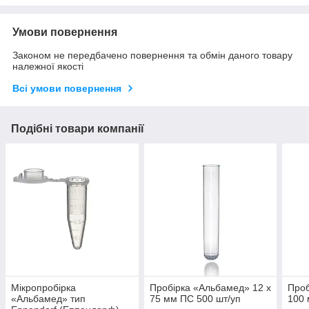
Умови повернення
Законом не передбачено повернення та обмін даного товару
належної якості
Всі умови повернення
Подібні товари компанії
Мікропробірка
Пробірка «Альбамед» 12 x
Проб
«Альбамед» тип
75 мм ПС 500 шт/уп
100 