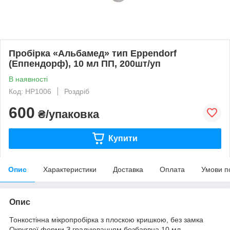
Пробірка «Альбамед» тип Eppendorf
(Еппендорф), 10 мл ПП, 200шт/уп
В наявності
Код: HP1006
Роздріб
600
₴/упаковка
Купити
Опис
Характеристики
Доставка
Оплата
Умови п
Опис
Тонкостінна мікропробірка з плоскою кришкою, без замка
Округлої форми З градуюванням безбарвна 10 мл