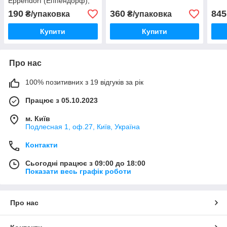
Eppendorf (Еппендорф),
1,5 мл з кришкою ПП, 500
190
360
845
₴/упаковка
₴/упаковка
шт/уп
Купити
Купити
Про нас
100% позитивних з 19 відгуків за рік
Працює з 05.10.2023
м. Київ
Подлесная 1, оф.27, Київ, Україна
Контакти
Сьогодні працює з 09:00 до 18:00
Показати весь графік роботи
Про нас