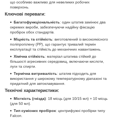
що особливо важливо для невеликих робочих
поверхонь.
Ключові переваги:
Багатофункціональність
: один штатив замінює два
окремих вироби, забезпечуючи надійну фіксацію
пробірок обох стандартів.
Міцність та стійкість
: виготовлений із високоякісного
поліпропілену (PP), що гарантує тривалий термін
експлуатації та стійкість до механічних навантажень.
Хімічна стійкість
: матеріал штатива стійкий до
більшості агресивних середовищ, включаючи кислоти,
луги та спирти.
Термічна витривалість
: штатив підходить для
використання у широкому температурному діапазоні та
придатний для автоклавування.
Технічні характеристики:
Місткість (гнізда)
: 18 місць (для 10/15 мл) + 10 місць
(для 50 мл).
Тип сумісних пробірок
: центрифужні пробірки типу
Falcon.