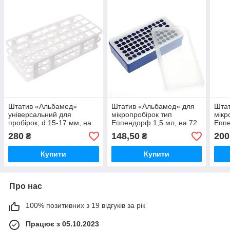
Штатив «Альбамед»
Штатив «Альбамед» для
Шта
універсальний для
мікропробірок тип
мікр
пробірок, d 15-17 мм, на
Еппендорф 1,5 мл, на 72
Еппе
60 місць
місця ПП
96 м
280
148,50
200
₴
₴
ПП
Купити
Купити
Про нас
100% позитивних з 19 відгуків за рік
Працює з 05.10.2023