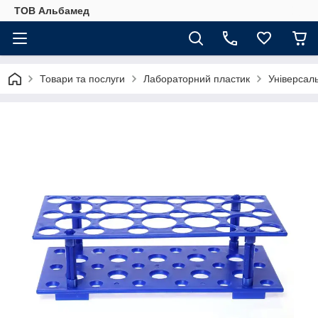
ТОВ Альбамед
Товари та послуги
Лабораторний пластик
Універсал