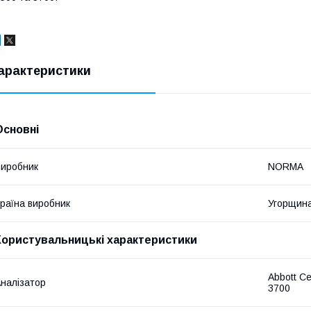
арактеристики
Основні
иробник
NORMA
раїна виробник
Угорщин
Користувальницькі характеристики
Abbott Ce
налізатор
3700