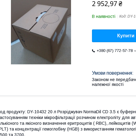
2 952,97 ₴
В наявності
Код:
DY-1
Купити
+380 (67) 772-57-78
Законом не передбач
належної якості
од продукту: DY-10432 20 л Розріджувач NormaDil CD 3.5 є буферни
астосуванням техніки мікрофільтрації розчином електроліту для а
ількісного та якісного визначення еритроцитів ( RBC), лейкоцитів 
PLT) та концентрації гемоглобіну (HGB) з використанням гематологіч
500 та 3700.