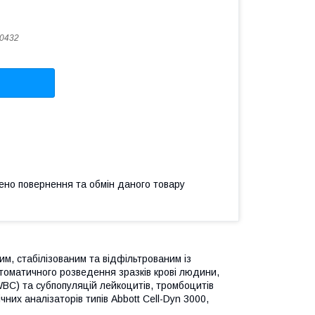
0432
ено повернення та обмін даного товару
м, стабілізованим та відфільтрованим із
втоматичного розведення зразків крові людини,
(WBC) та субпопуляцій лейкоцитів, тромбоцитів
них аналізаторів типів Abbott Cell-Dyn 3000,