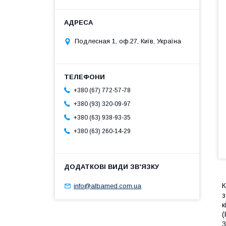
Подлесная 1, оф.27, Київ, Україна
+380 (67) 772-57-78
+380 (93) 320-09-97
+380 (63) 938-93-35
+380 (63) 260-14-29
К
info@albamed.com.ua
з
к
(
3