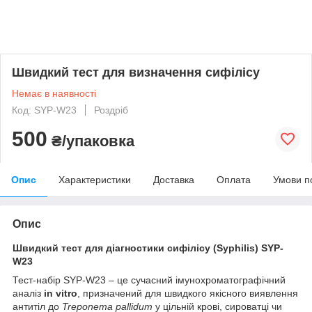
Швидкий тест для визначення сифілісу
Немає в наявності
Код: SYP-W23
Роздріб
500
₴/упаковка
Опис
Характеристики
Доставка
Оплата
Умови п
Опис
Швидкий тест для діагностики сифілісу (Syphilis) SYP-
W23
Тест-набір SYP-W23 – це сучасний імунохроматографічний
аналіз
in vitro
, призначений для швидкого якісного виявлення
антитіл до
Treponema pallidum
у цільній крові, сироватці чи