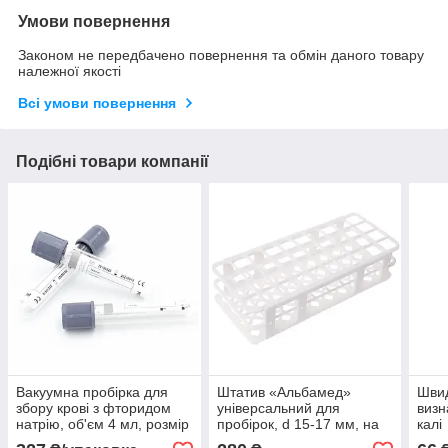
Умови повернення
Законом не передбачено повернення та обмін даного товару
належної якості
Всі умови повернення
Подібні товари компанії
Вакуумна пробірка для
Штатив «Альбамед»
Швид
збору крові з фторидом
універсальний для
визн
натрію, об'єм 4 мл, розмір
пробірок, d 15-17 мм, на
калі
13×75 мм
60 місць