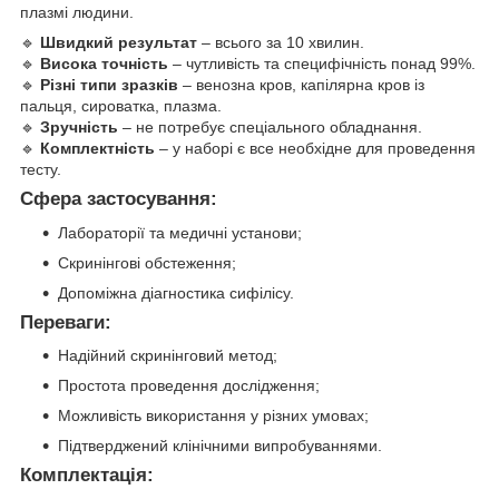
плазмі людини.
🔹
Швидкий результат
– всього за 10 хвилин.
🔹
Висока точність
– чутливість та специфічність понад 99%.
🔹
Різні типи зразків
– венозна кров, капілярна кров із
пальця, сироватка, плазма.
🔹
Зручність
– не потребує спеціального обладнання.
🔹
Комплектність
– у наборі є все необхідне для проведення
тесту.
Сфера застосування:
Лабораторії та медичні установи;
Скринінгові обстеження;
Допоміжна діагностика сифілісу.
Переваги:
Надійний скринінговий метод;
Простота проведення дослідження;
Можливість використання у різних умовах;
Підтверджений клінічними випробуваннями.
Комплектація: