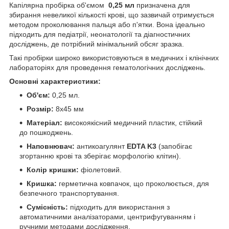
Капілярна пробірка об'ємом
0,25 мл
призначена для
збирання невеликої кількості крові, що зазвичай отримується
методом проколювання пальця або п'ятки. Вона ідеально
підходить для педіатрії, неонатології та діагностичних
досліджень, де потрібний мінімальний обсяг зразка.
Такі пробірки широко використовуються в медичних і клінічних
лабораторіях для проведення гематологічних досліджень.
Основні характеристики:
Об'єм:
0,25 мл.
Розмір:
8х45 мм
Матеріал:
високоякісний медичний пластик, стійкий
до пошкоджень.
Наповнювач:
антикоагулянт
EDTA K3
(запобігає
згортанню крові та зберігає морфологію клітин).
Колір кришки:
фіолетовий.
Кришка:
герметична ковпачок, що проколюється, для
безпечного транспортування.
Сумісність:
підходить для використання з
автоматичними аналізаторами, центрифугуванням і
ручними методами дослідження.