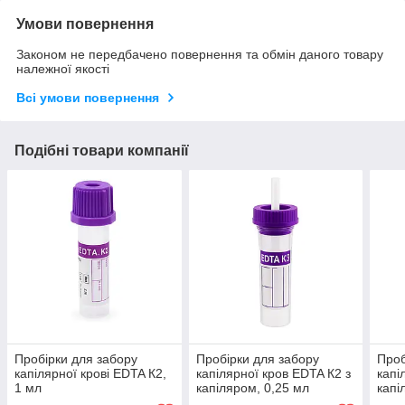
Умови повернення
Законом не передбачено повернення та обмін даного товару
належної якості
Всі умови повернення
Подібні товари компанії
Пробірки для забору
Пробірки для забору
Проб
капілярної крові EDTA К2,
капілярної кров EDTA К2 з
капі
1 мл
капіляром, 0,25 мл
капі