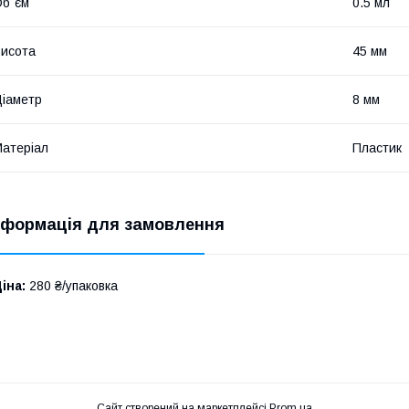
б`єм
0.5 мл
исота
45 мм
іаметр
8 мм
атеріал
Пластик
нформація для замовлення
іна:
280 ₴/упаковка
Сайт створений на маркетплейсі
Prom.ua