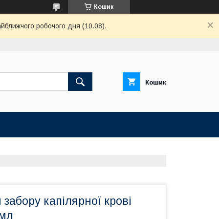
Кошик
айближчого робочого дня (10.08).
Кошик
 забору капілярної крові
 мл