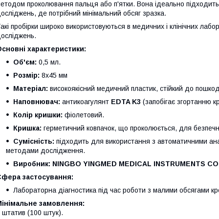
етодом проколювання пальця або п'ятки. Вона ідеально підходить д
осліджень, де потрібний мінімальний обсяг зразка.
акі пробірки широко використовуються в медичних і клінічних лаб
осліджень.
сновні характеристики:
Об'єм:
0,5 мл.
Розмір:
8х45 мм
Матеріал:
високоякісний медичний пластик, стійкий до пошко
Наповнювач:
антикоагулянт
EDTA K3
(запобігає згортанню кр
Колір кришки:
фіолетовий.
Кришка:
герметичний ковпачок, що проколюється, для безпечн
Сумісність:
підходить для використання з автоматичними ан
методами дослідження.
Виробник:
NINGBO YINGMED MEDICAL INSTRUMENTS CO.
Сфера застосування:
Лабораторна діагностика під час роботи з малими обсягами кро
Мінімальне замовлення:
 штатив (100 штук).