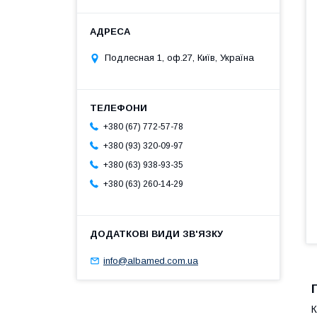
Подлесная 1, оф.27, Київ, Україна
+380 (67) 772-57-78
+380 (93) 320-09-97
+380 (63) 938-93-35
+380 (63) 260-14-29
info@albamed.com.ua
К