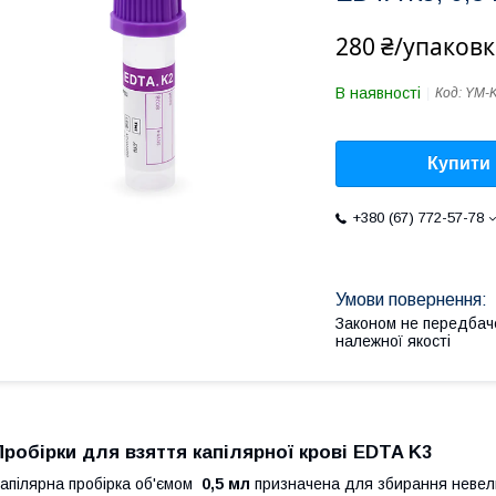
280 ₴/упаковк
В наявності
Код:
YM-
Купити
+380 (67) 772-57-78
Законом не передбач
належної якості
Пробірки для взяття капілярної крові EDTA K3
апілярна пробірка об'ємом
0,5 мл
призначена для збирання невелик