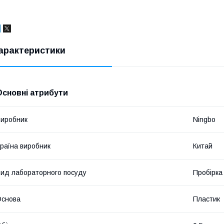
арактеристики
Основні атрибути
иробник
Ningbo
раїна виробник
Китай
ид лабораторного посуду
Пробірка
Основа
Пластик