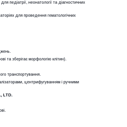
ля педіатрії, неонатології та діагностичних
ораторіях для проведення гематологічних
джень.
ові та зберігає морфологію клітин).
ого транспортування.
алізаторами, центрифугуванням і ручними
, LTD.
ві.